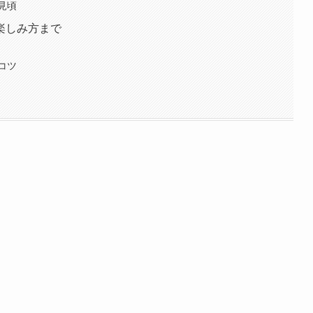
見頃
楽しみ方まで
コツ