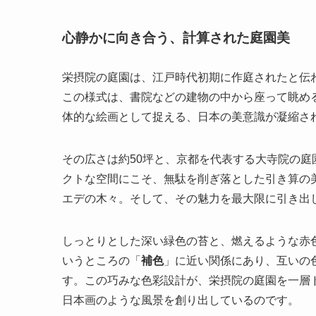
心静かに向き合う、計算された庭園美
栄摂院の庭園は、江戸時代初期に作庭されたと伝
この様式は、書院などの建物の中から座って眺め
体的な絵画として捉える、日本の美意識が凝縮さ
その広さは約50坪と、京都を代表する大寺院の
クトな空間にこそ、無駄を削ぎ落とした引き算の
エデの木々。そして、その魅力を最大限に引き出
しっとりとした深い緑色の苔と、燃えるような赤
いうところの「
補色
」に近い関係にあり、互いの
す。この巧みな色彩設計が、栄摂院の庭園を一層
日本画のような風景を創り出しているのです。