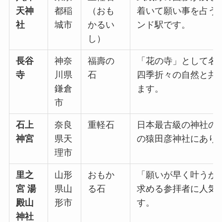
天神
都稲
（おも
着いて願い事を占う
社
城市
かるい
ンド駅です。
し）
長谷
神奈
福壽の
「花の寺」として名
寺
川県
石
四季折々の自然と共
鎌倉
ます。
市
石上
奈良
重軽石
日本最古級の神社の
神宮
県天
の猿田彦神社にあり
理市
里之
山形
おもか
「願いが早く叶うか
宮 湯
県山
る石
求める参拝者に人気
殿山
形市
す。
神社