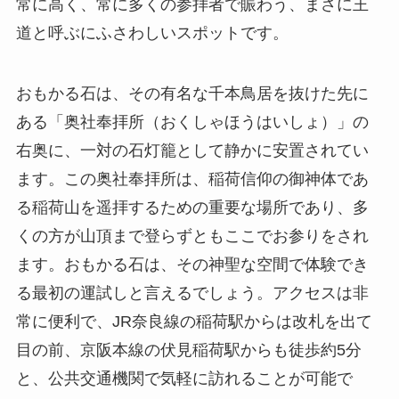
常に高く、常に多くの参拝者で賑わう、まさに王
道と呼ぶにふさわしいスポットです。
おもかる石は、その有名な千本鳥居を抜けた先に
ある「奥社奉拝所（おくしゃほうはいしょ）」の
右奥に、一対の石灯籠として静かに安置されてい
ます。この奥社奉拝所は、稲荷信仰の御神体であ
る稲荷山を遥拝するための重要な場所であり、多
くの方が山頂まで登らずともここでお参りをされ
ます。おもかる石は、その神聖な空間で体験でき
る最初の運試しと言えるでしょう。アクセスは非
常に便利で、JR奈良線の稲荷駅からは改札を出て
目の前、京阪本線の伏見稲荷駅からも徒歩約5分
と、公共交通機関で気軽に訪れることが可能で