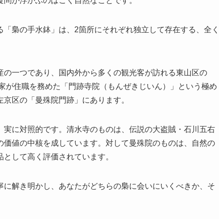
疑問が浮かぶのはごく自然なことです。
る「梟の手水鉢」は、2箇所にそれぞれ独立して存在する、全
産の一つであり、国内外から多くの観光客が訪れる東山区の
公家が住職を務めた「門跡寺院（もんぜきじいん）」という極め
左京区の「曼殊院門跡」にあります。
、実に対照的です。清水寺のものは、伝説の大盗賊・石川五右
の価値の中核を成しています。対して曼殊院のものは、自然の
品として高く評価されています。
寧に解き明かし、あなたがどちらの梟に会いにいくべきか、そ