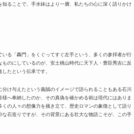
を知ることで、手水鉢はより一層、私たちの心に深く語りかけ
ている「轟門」をくぐってすぐ左手という、多くの参拝者が行
なものにしているのが、安土桃山時代に天下人・豊臣秀吉に反
進したという伝承です。
に分け与えたという義賊のイメージで語られることもある石川
音様へ奉納したのか、その真偽を確かめる術は現代にはありま
多くの人々の想像力を掻き立て、歴史ロマンの象徴として語り
朴な石造りですが、その背景にある壮大な物語こそが、この手