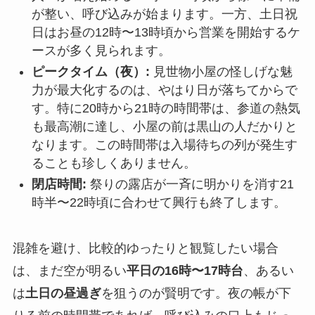
が整い、呼び込みが始まります。一方、土日祝
日はお昼の12時〜13時頃から営業を開始するケ
ースが多く見られます。
ピークタイム（夜）:
見世物小屋の怪しげな魅
力が最大化するのは、やはり日が落ちてからで
す。特に20時から21時の時間帯は、参道の熱気
も最高潮に達し、小屋の前は黒山の人だかりと
なります。この時間帯は入場待ちの列が発生す
ることも珍しくありません。
閉店時間:
祭りの露店が一斉に明かりを消す21
時半〜22時頃に合わせて興行も終了します。
混雑を避け、比較的ゆったりと観覧したい場合
は、まだ空が明るい
平日の16時〜17時台
、あるい
は
土日の昼過ぎ
を狙うのが賢明です。夜の帳が下