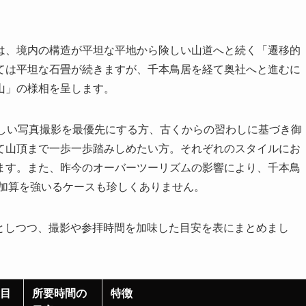
は、境内の構造が平坦な平地から険しい山道へと続く「遷移的
ては平坦な石畳が続きますが、千本鳥居を経て奥社へと進むに
山」の様相を呈します。
美しい写真撮影を最優先にする方、古くからの習わしに基づき御
て山頂まで一歩一歩踏みしめたい方。それぞれのスタイルにお
ます。また、昨今のオーバーツーリズムの影響により、千本鳥
の加算を強いるケースも珍しくありません。
準としつつ、撮影や参拝時間を加味した目安を表にまとめまし
目
所要時間の
特徴