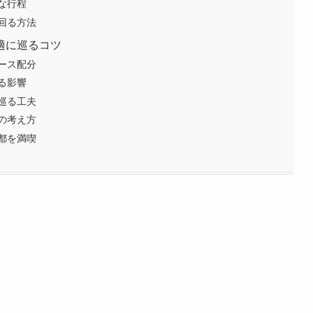
な行程
回る方法
適に巡るコツ
ース配分
る影響
巡る工夫
の考え方
都を満喫