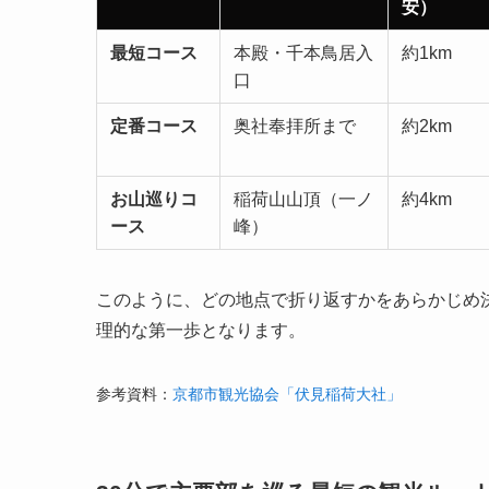
安）
最短コース
本殿・千本鳥居入
約1km
口
定番コース
奥社奉拝所まで
約2km
お山巡りコ
稲荷山山頂（一ノ
約4km
ース
峰）
このように、どの地点で折り返すかをあらかじめ
理的な第一歩となります。
参考資料：
京都市観光協会「伏見稲荷大社」