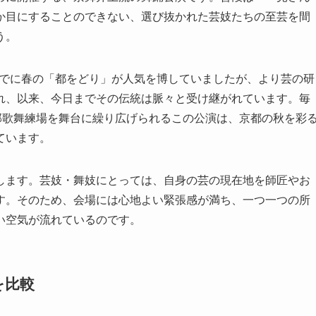
か目にすることのできない、選び抜かれた芸妓たちの至芸を間
う。
。すでに春の「都をどり」が人気を博していましたが、より芸の研
れ、以来、今日までその伝統は脈々と受け継がれています。毎
部歌舞練場を舞台に繰り広げられるこの公演は、京都の秋を彩
ています。
します。芸妓・舞妓にとっては、自身の芸の現在地を師匠やお
す。そのため、会場には心地よい緊張感が満ち、一つ一つの所
い空気が流れているのです。
を比較