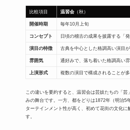
比較項目
温習会
（秋）
開催時期
毎年10月上旬
コンセプト
日頃の稽古の成果を披露する「発
演目の特徴
古典を中心とした格調高い演目が
雰囲気
通好みで、落ち着いた格調高い雰
上演形式
複数の演目で構成されることが多
この違いを要約すると、温習会は芸妓たちの「芸
みの舞台です。一方、都をどりは1872年（明治
ターテインメント性が高く、初めて花街の文化に
す。