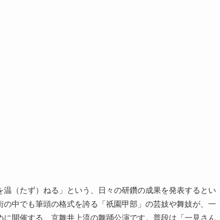
を温（たず）ねる」という、日々の研鑽の成果を発表するとい
街の中でも筆頭の格式を誇る「祇園甲部」の芸妓や舞妓が、一
めに開催する、京舞井上流の舞踊公演です。普段は「一見さん