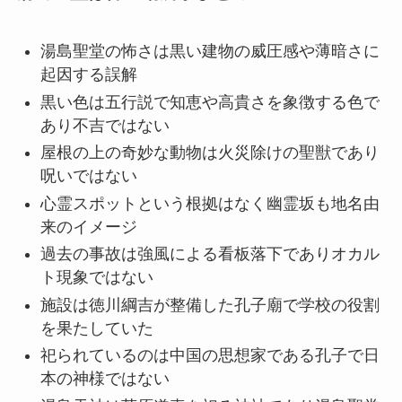
湯島聖堂の怖さは黒い建物の威圧感や薄暗さに
起因する誤解
黒い色は五行説で知恵や高貴さを象徴する色で
あり不吉ではない
屋根の上の奇妙な動物は火災除けの聖獣であり
呪いではない
心霊スポットという根拠はなく幽霊坂も地名由
来のイメージ
過去の事故は強風による看板落下でありオカル
ト現象ではない
施設は徳川綱吉が整備した孔子廟で学校の役割
を果たしていた
祀られているのは中国の思想家である孔子で日
本の神様ではない