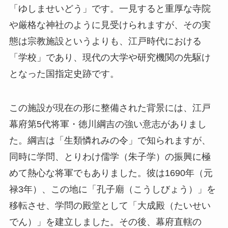
「ゆしませいどう」です。一見すると重厚な寺院
や厳格な神社のように見受けられますが、その実
態は宗教施設というよりも、江戸時代における
「学校」であり、現代の大学や研究機関の先駆け
となった国指定史跡です。
この施設が現在の形に整備された背景には、江戸
幕府第5代将軍・徳川綱吉の強い意志がありまし
た。綱吉は「生類憐れみの令」で知られますが、
同時に学問、とりわけ儒学（朱子学）の振興に極
めて熱心な将軍でもありました。彼は1690年（元
禄3年）、この地に「孔子廟（こうしびょう）」を
移転させ、学問の殿堂として「大成殿（たいせい
でん）」を建立しました。その後、幕府直轄の