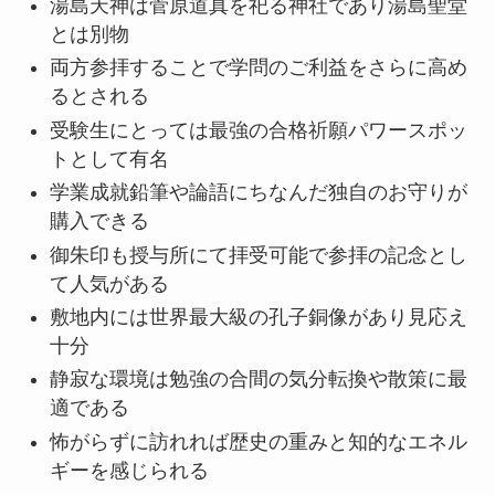
湯島天神は菅原道真を祀る神社であり湯島聖堂
とは別物
両方参拝することで学問のご利益をさらに高め
るとされる
受験生にとっては最強の合格祈願パワースポッ
トとして有名
学業成就鉛筆や論語にちなんだ独自のお守りが
購入できる
御朱印も授与所にて拝受可能で参拝の記念とし
て人気がある
敷地内には世界最大級の孔子銅像があり見応え
十分
静寂な環境は勉強の合間の気分転換や散策に最
適である
怖がらずに訪れれば歴史の重みと知的なエネル
ギーを感じられる